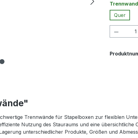
Trennwand
Quer
Produkt
Produktnu
wände"
hwertige Trennwände für Stapelboxen zur flexiblen Untert
effiziente Nutzung des Stauraums und eine übersichtliche 
 Lagerung unterschiedlicher Produkte, Größen und Abmess