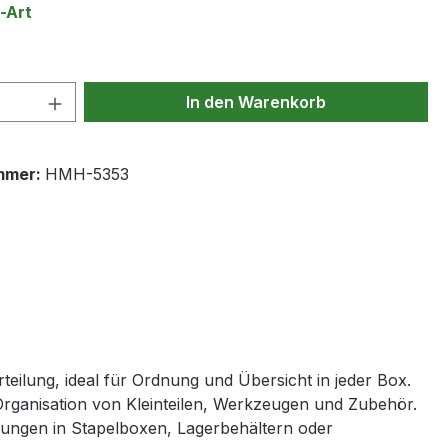
auswählen
-Art
 Anzahl: Gib den gewünschten Wert ein 
In den Warenkorb
mmer:
HMH-5353
eilung, ideal für Ordnung und Übersicht in jeder Box.
Organisation von Kleinteilen, Werkzeugen und Zubehör.
ungen in Stapelboxen, Lagerbehältern oder