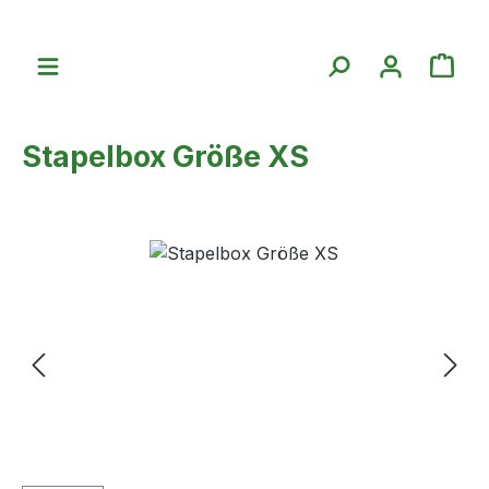
Zum Hauptinhalt springen
War
Stapelbox Größe XS
Bildergalerie überspringen