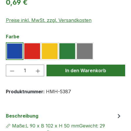
Regulärer Preis:
0,69 €
Preise inkl. MwSt. zzgl. Versandkosten
auswählen
Farbe
Blau
Rot
Gelb
Grün
Grau
Produkt Anzahl: Gib den gewünschten We
In den Warenkorb
Produktnummer:
HMH-5387
Beschreibung
📏 Maße:L 90 x B 102 x H 50 mmGewicht: 29