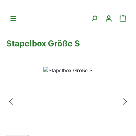
Zum Hauptinhalt springen
War
Stapelbox Größe S
Bildergalerie überspringen