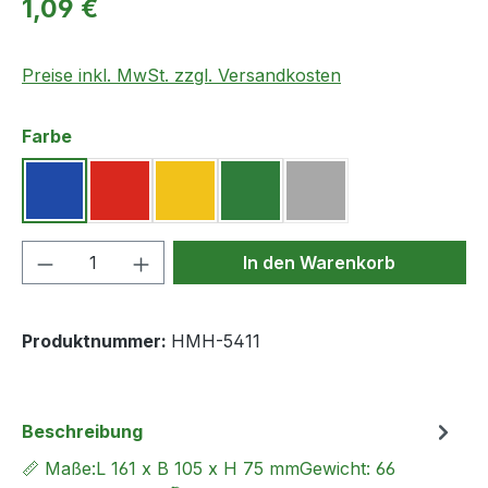
Regulärer Preis:
1,09 €
Preise inkl. MwSt. zzgl. Versandkosten
auswählen
Farbe
Blau
Rot
Gelb
Grün
Grau
(Diese Option ist zurzeit
Produkt Anzahl: Gib den gewünschten We
In den Warenkorb
Produktnummer:
HMH-5411
Beschreibung
📏 Maße:L 161 x B 105 x H 75 mmGewicht: 66