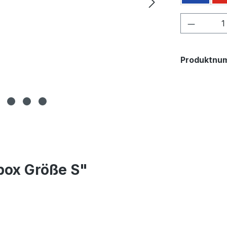
Produkt
Produktnu
box Größe S"